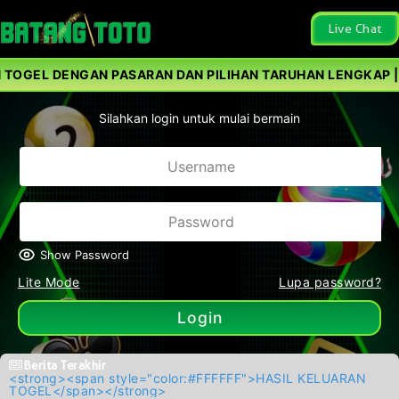
Live Chat
GEL DENGAN PASARAN DAN PILIHAN TARUHAN LENGKAP | BISA
Silahkan login untuk mulai bermain
Show Password
Lite Mode
Lupa password?
Login
Berita Terakhir
<strong><span style="color:#FFFFFF">HASIL KELUARAN
TOGEL</span></strong>