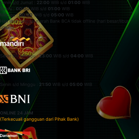
Senin s/d Jumat :
22:00
WIB s/d
01:00
WIB
Sabtu :
00:00
WIB s/d
01:00
WIB
Minggu :
00:00
WIB s/d
05:00
WIB
Hari libur tanggal merah Bank BCA tidak offline (hari besar/libur
umum)
Senin s/d Minggu :
23:00
WIB s/d
04:00
WIB
:
Senin s/d Minggu :
21:50
WIB s/d
05:00
WIB
ONLINE 24 JAM
(Terkecuali gangguan dari Pihak Bank)