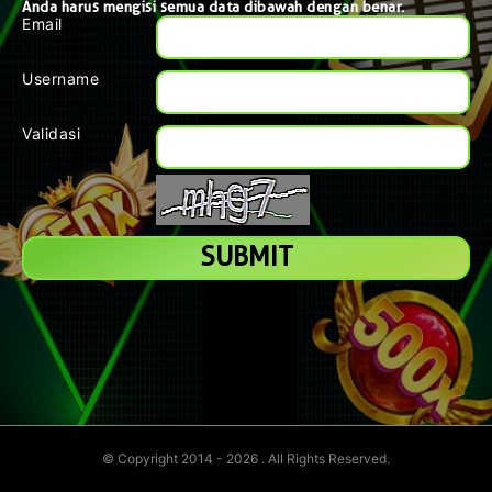
Anda harus mengisi semua data dibawah dengan benar.
Email
Username
Validasi
© Copyright 2014 - 2026
. All Rights Reserved.